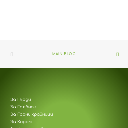
25/03/2017
Calm Over The Horizon
Many years ago, I worked for my
parents…
by Valentin
MAIN BLOG
За Гърди
За Гръбнак
За Горни крайници
За Корем