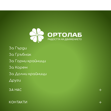
За Гърди
За Гръбнак
За Горни крайници
За Корем
За Долни крайници
Други
ЗА НАС
КОНТАКТИ