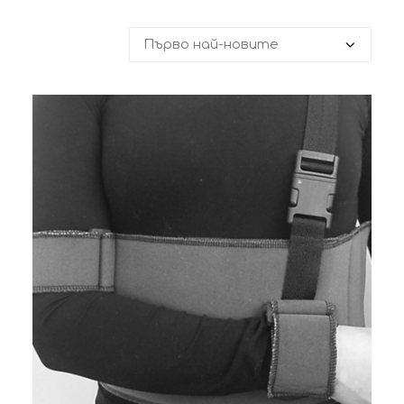
by
latest