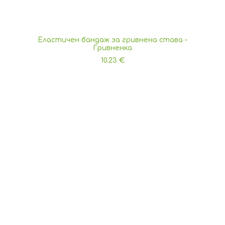
Еластичен бандаж за гривнена става -
ДОБАВЯНЕ В КОЛИЧКАТА
Гривненка
10.23
€