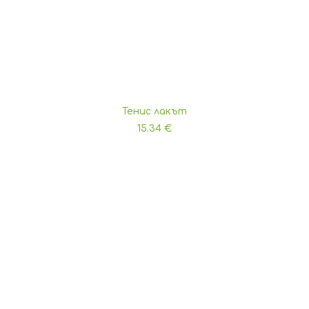
Тенис лакът
ДОБАВЯНЕ В КОЛИЧКАТА
15.34
€