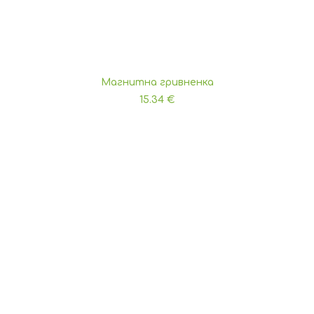
Магнитна гривненка
ДОБАВЯНЕ В КОЛИЧКАТА
15.34
€