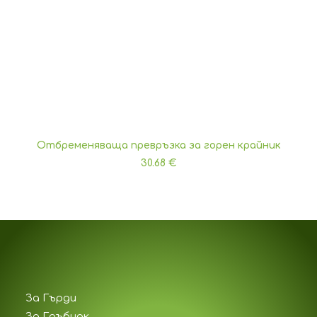
Отбременяваща превръзка за горен крайник
ДОБАВЯНЕ В КОЛИЧКАТА
30.68
€
За Гърди
За Гръбнак