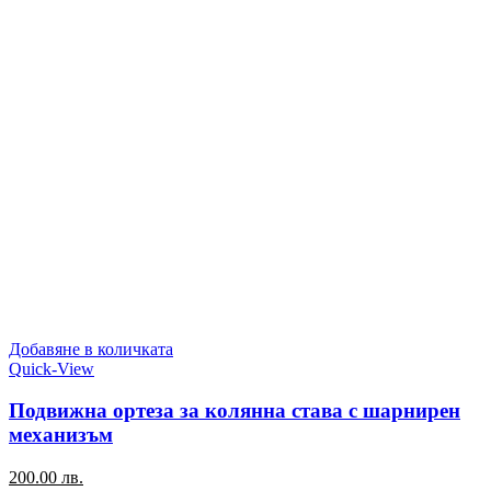
Добавяне в количката
Quick-View
Подвижна ортеза за колянна става с шарнирен
механизъм
200.00
лв.