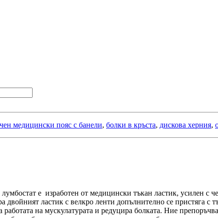
чен медицински пояс с банели
,
болки в кръста
,
дискова херния
,
 лумбостат е изработен от медицински тъкан ластик, усилен с ч
ра двойният ластик с велкро ленти допълнително се пристяга с т
 работата на мускулатурата и редуцира болката. Ние препоръчва