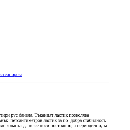
остеопороза
етири pvc банела. Тъканият ластик позволява
ънък петсантиметров ластик за по- добра стабилност.
ме коланът да не се носи постоянно, а периодично, за