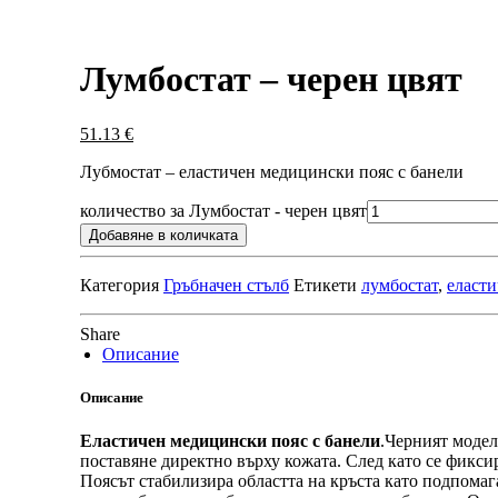
Лумбостат – черен цвят
51.13
€
Лубмостат – еластичен медицински пояс с банели
количество за Лумбостат - черен цвят
Добавяне в количката
Категория
Гръбначен стълб
Етикети
лумбостат
,
еласти
Share
Описание
Описание
Еластичен медицински пояс с банели
.Черният модел
поставяне директно върху кожата. След като се фикси
Поясът стабилизира областта на кръста като подпомага