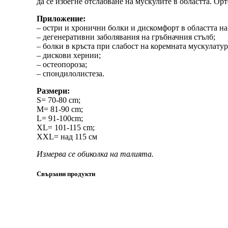
да се избегне отслабване на мускулите в областта. Ор
Приложение:
– остри и хронични болки и дискомфорт в областта на
– дегенеративни заболявания на гръбначния стълб;
– болки в кръста при слабост на коремната мускулатур
– дискови хернии;
– остеопороза;
– спондилолистеза.
Размери:
S= 70-80 cm;
M= 81-90 cm;
L= 91-100cm;
XL= 101-115 cm;
XXL= над 115 см
Измерва се обиколка на талията.
Свързани продукти