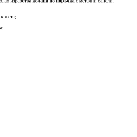
толаб изработва
колани по поръчка
с метални банели.
 кръста;
а;