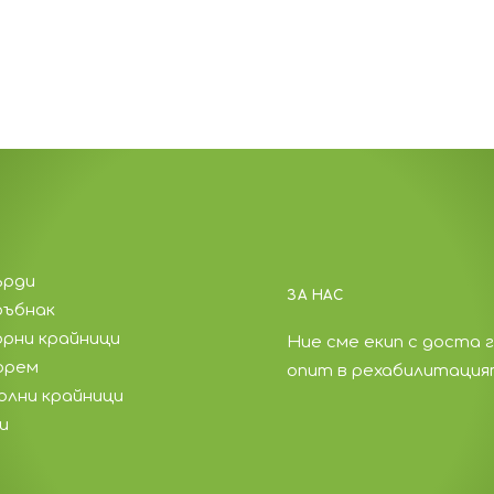
ърди
ЗА НАС
ръбнак
орни крайници
Ние сме екип с доста 
орем
опит в рехабилитация
олни крайници
и