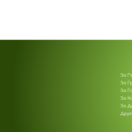
За Г
За Г
За Г
За К
За Д
Друг