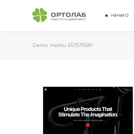
НАЧАЛО
Demo media 657575581