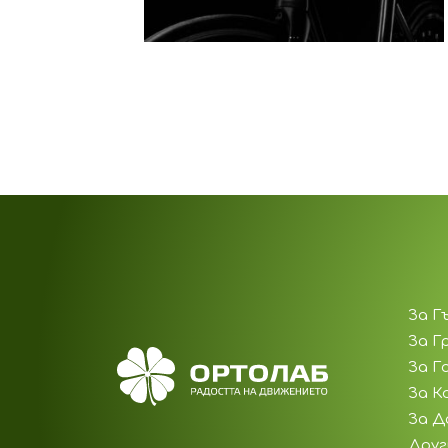
За Г
За Г
За Г
За К
За Д
Друг