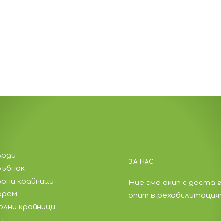
ърди
ЗА НАС
ръбнак
орни крайници
Ние сме екип с доста 
орем
опит в рехабилитация
олни крайници
и